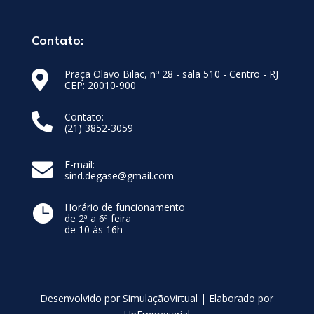
Contato:
Praça Olavo Bilac, nº 28 - sala 510 - Centro - RJ

CEP: 20010-900
Contato:

(21) 3852-3059
E-mail:

sind.degase@gmail.com
Horário de funcionamento

de 2ª a 6ª feira
de 10 às 16h
Desenvolvido por SimulaçãoVirtual | Elaborado por