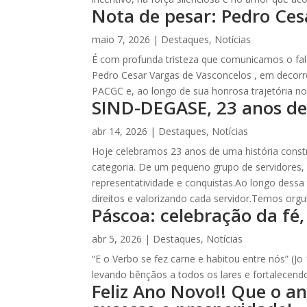
Nota de pesar: Pedro Ces
maio 7, 2026
|
Destaques
,
Notícias
É com profunda tristeza que comunicamos o fale
Pedro Cesar Vargas de Vasconcelos , em decorr
PACGC e, ao longo de sua honrosa trajetória n
SIND-DEGASE, 23 anos de 
abr 14, 2026
|
Destaques
,
Notícias
Hoje celebramos 23 anos de uma história cons
categoria. De um pequeno grupo de servidores,
representatividade e conquistas.Ao longo dessa
direitos e valorizando cada servidor.Temos org
Páscoa: celebração da fé,
abr 5, 2026
|
Destaques
,
Notícias
“E o Verbo se fez carne e habitou entre nós” (J
levando bênçãos a todos os lares e fortalecendo
Feliz Ano Novo!! Que o an