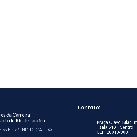
Contato:
res da Carreira
ado do Rio de Janeiro
Praça Olavo Bilac, n
- sala 510 - Centro -
servados a SIND-DEGASE ©
CEP: 20010-900