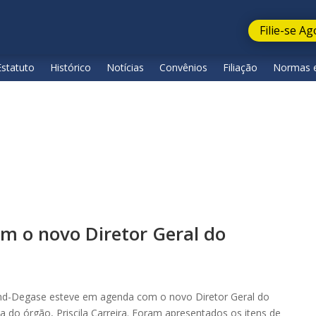
Filie-se Ag
Estatuto
Histórico
Notícias
Convênios
Filiação
Normas e
m o novo Diretor Geral do
Sind-Degase esteve em agenda com o novo Diretor Geral do
ca do órgão, Priscila Carreira. Foram apresentados os itens de