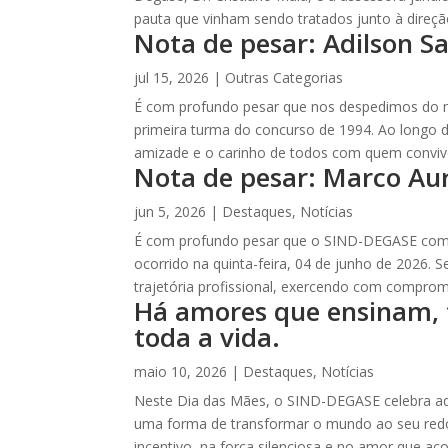
pauta que vinham sendo tratados junto à direç
Nota de pesar: Adilson S
jul 15, 2026
|
Outras Categorias
É com profundo pesar que nos despedimos do n
primeira turma do concurso de 1994. Ao longo de
amizade e o carinho de todos com quem convi
Nota de pesar: Marco Aur
jun 5, 2026
|
Destaques
,
Notícias
É com profundo pesar que o SIND-DEGASE comun
ocorrido na quinta-feira, 04 de junho de 2026. 
trajetória profissional, exercendo com compro
Há amores que ensinam,
toda a vida.
maio 10, 2026
|
Destaques
,
Notícias
Neste Dia das Mães, o SIND-DEGASE celebra aq
uma forma de transformar o mundo ao seu redor
incentivo, na força silenciosa e no amor que a