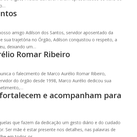
ão…
antos
osso amigo Adilson dos Santos, servidor aposentado da
 sua trajetória no Órgão, Adilson conquistou o respeito, a
veu, deixando um…
élio Romar Ribeiro
ica o falecimento de Marco Aurélio Romar Ribeiro,
Servidor do órgão desde 1998, Marco Aurélio dedicou sua
metimento,…
 fortalecem e acompanham para
uelas que fazem da dedicação um gesto diário e do cuidado
. Ser mãe é estar presente nos detalhes, nas palavras de
colhe em todos os…