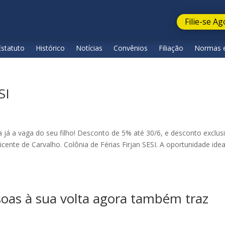
Filie-se Ag
Estatuto
Histórico
Notícias
Convênios
Filiação
Normas e
SI
já a vaga do seu filho! Desconto de 5% até 30/6, e desconto exclus
nte de Carvalho. Colônia de Férias Firjan SESI. A oportunidade idea
soas à sua volta agora também traz