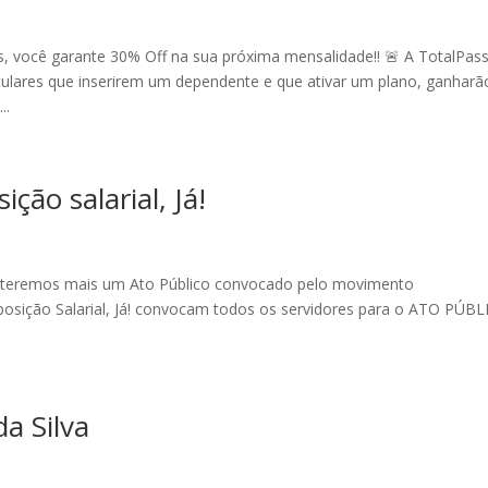
, você garante 30% Off na sua próxima mensalidade!! 🚨 A TotalPas
ulares que inserirem um dependente e que ativar um plano, ganharã
..
ção salarial, Já!
3h, teremos mais um Ato Público convocado pelo movimento
osição Salarial, Já! convocam todos os servidores para o ATO PÚB
da Silva