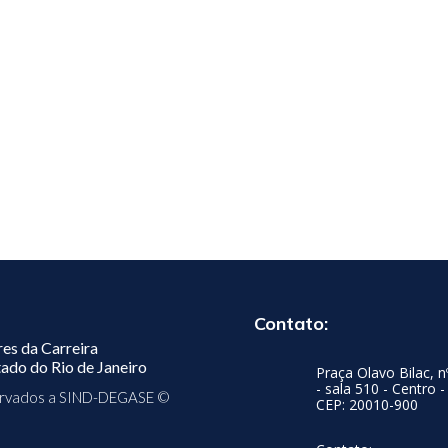
Contato:
res da Carreira
ado do Rio de Janeiro
Praça Olavo Bilac, n
- sala 510 - Centro -
servados a SIND-DEGASE ©
CEP: 20010-900