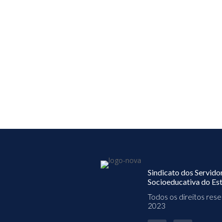
Sindicato dos Servido
Socioeducativa do Est
Todos os direitos re
2023