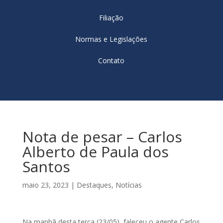
Filiação
Normas e Legislações
Contato
Nota de pesar – Carlos
Alberto de Paula dos
Santos
maio 23, 2023
|
Destaques
,
Notícias
Na manhã desta terça (23/05), faleceu o agente Carlos