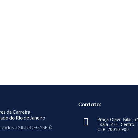
Contato:
res da Carreira
ado do Rio de Janeiro

Praça Olavo Bilac, n
- sala 510 - Centro -
servados a SIND-DEGASE ©
CEP: 20010-900