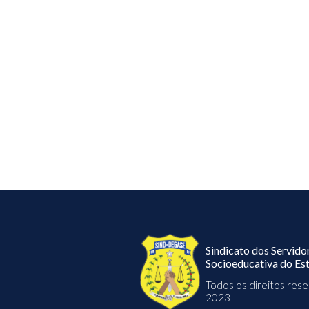
Sindicato dos Servido
Socioeducativa do Est
Todos os direitos re
2023