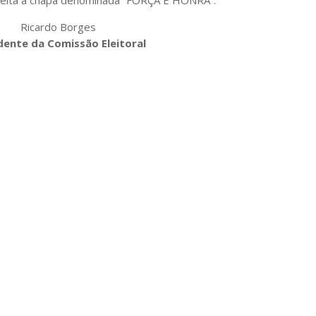
eleita a chapa denominada “FORÇA E HONRA”.
Ricardo Borges
dente da Comissão Eleitoral