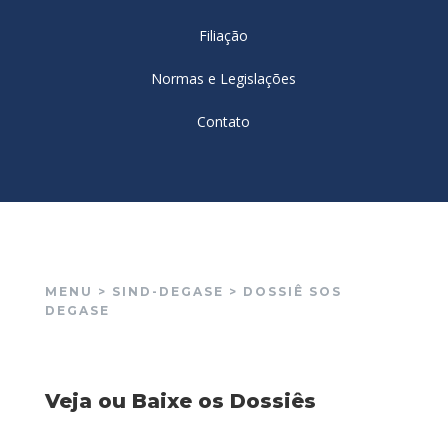
Filiação
Normas e Legislações
Contato
MENU > SIND-DEGASE > DOSSIÊ SOS
DEGASE
Veja ou Baixe os Dossiês